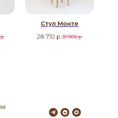
Стул Монте
28 710
р.
р.
31 900
р.
ии
ы