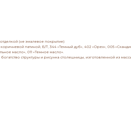
отделкой (не эмалевое покрытие):
 коричневой патиной, Б/Т, 344 «Темный дуб», 402 «Орех», 005 «Сканд
льное масло», 011 «Темное масло».
 богатство структуры и рисунка столешницы, изготовленной из масси