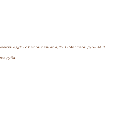
инавский дуб» с белой патиной, 020 «Меловой дуб», 400
ва дуба.