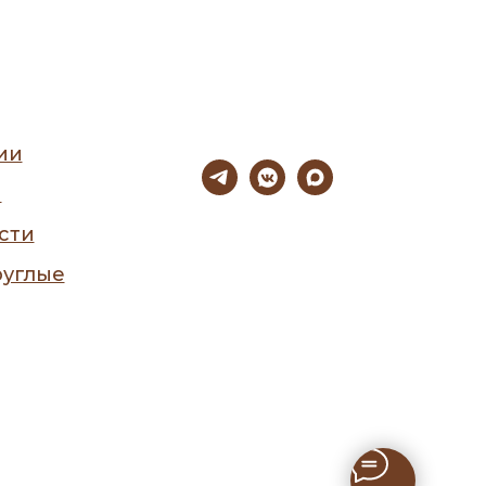
ии
ы
сти
руглые