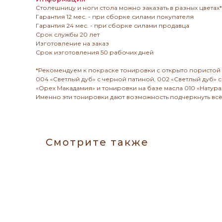
Столешницу и ноги стола можно заказать в разных цветах*
Гарантия 12 мес. - при сборке силами покупателя
Гарантия 24 мес. - при сборке силами продавца
Срок службы 20 лет
Изготовление на заказ
Срок изготовления 50 рабочих дней
*Рекомендуем к покраске тонировки с открыто пористой 
004 «Светлый дуб» с черной патиной, 002 «Светлый дуб» с
«Орех Макадамия» и тонировки на базе масла 010 «Натура
Именно эти тонировки дают возможность подчеркнуть всё
Смотрите также