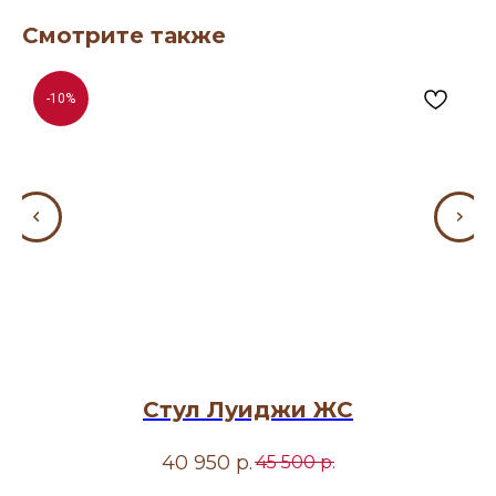
Смотрите также
-10%
Стул Луиджи ЖС
40 950
р.
45 500
р.