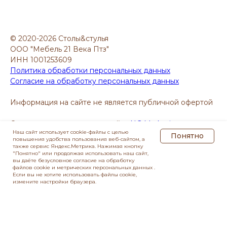
© 2020-2026 Столы&стулья
ООО "Мебель 21 Века Птз"
ИНН 1001253609
Политика обработки персональных данных
Согласие на обработку персональных данных
Информация на сайте не является публичной офертой
Создание и продвижение сайта
NG Marketing
Наш сайт использует cookie-файлы с целью
Понятно
повышения удобства пользования веб-сайтом, а
также сервис Яндекс.Метрика. Нажимая кнопку
"Понятно" или продолжая использовать наш сайт,
вы даёте безусловное согласие на обработку
файлов cookie и метрических персональных данных .
Если вы не хотите использовать файлы cookie,
измените настройки браузера.
Главная
Каталог
Доставка
Контакты
Отзывы