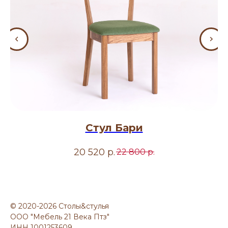
Стул Бари
20 520
р.
22 800
р.
© 2020-2026 Столы&стулья
ООО "Мебель 21 Века Птз"
ИНН 1001253609