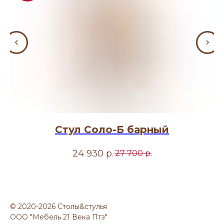
Стул Соло-Б барный
24 930
р.
27 700
р.
© 2020-2026 Столы&стулья
ООО "Мебель 21 Века Птз"