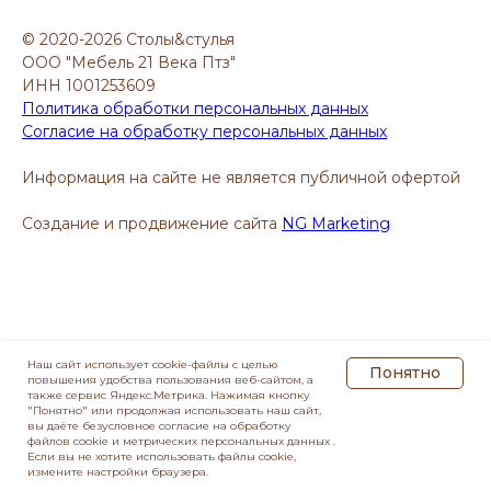
© 2020-2026 Столы&стулья
ООО "Мебель 21 Века Птз"
ИНН 1001253609
Политика обработки персональных данных
Согласие на обработку персональных данных
Информация на сайте не является публичной офертой
Создание и продвижение сайта
NG Marketing
Наш сайт использует cookie-файлы с целью
Понятно
повышения удобства пользования веб-сайтом, а
также сервис Яндекс.Метрика. Нажимая кнопку
"Понятно" или продолжая использовать наш сайт,
вы даёте безусловное согласие на обработку
файлов cookie и метрических персональных данных .
Если вы не хотите использовать файлы cookie,
измените настройки браузера.
Главная
Каталог
Доставка
Контакты
Отзывы