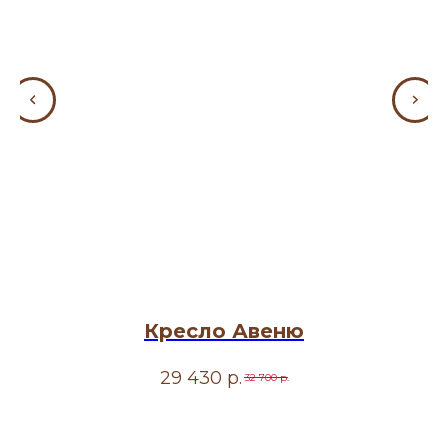
Кресло Авеню
29 430
р.
32 700
р.